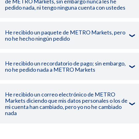
de METRO Markets, sin embargo nunca les he
pedido nada, ni tengo ninguna cuenta con ustedes
He recibido un paquete de METRO Markets, pero
no he hecho ningún pedido
No utilice la misma contraseña para varias cuentas.
Utilice una frase larga, contraseñas complejas, en lugar de
palabras sueltas que se pueden encontrar en cualquier
vocabulario.
He recibido un recordatorio de pago; sin embargo,
no he pedido nada a METRO Markets
Utilice una contraseña compuesta por caracteres
especiales, números y mayúsculas y minúsculas.
Sí
Sí
No
No
Considere la posibilidad de utilizar un gestor de
contraseñas que cree una contraseña única y segura para
He recibido un correo electrónico de METRO
cada aplicación que necesites. Otra ventaja de utilizar este
Markets diciendo que mis datos personales o los de
tipo de servicios es que sólo tiene que recordar una
mi cuenta han cambiado, pero yo no he cambiado
contraseña maestra, el resto se almacena de forma segura
Sí
No
nada
en estas aplicaciones y se puede utilizar cada vez que inicie
sesión en la página web específica.