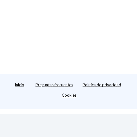
Sí
No
Sí
No
Inicio
Preguntas frecuentes
Política de privacidad
Cookies