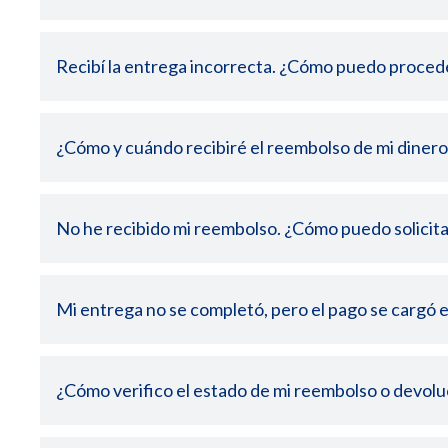
Recibí la entrega incorrecta. ¿Cómo puedo proced
Asistencia y Devoluciones.
Sí
No
¿Cómo y cuándo recibiré el reembolso de mi dinero
Sí
No
Sí
No
No he recibido mi reembolso. ¿Cómo puedo solicita
Sí
No
Mi entrega no se completó, pero el pago se cargó 
Sí
No
¿Cómo verifico el estado de mi reembolso o devolu