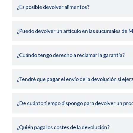
Sí
No
¿Es posible devolver alimentos?
Sí
No
Sí
No
¿Puedo devolver un artículo en las sucursales d
¿Cuándo tengo derecho a reclamar la garantía?
Sí
No
¿Tendré que pagar el envío de la devolución si eje
Sí
No
Para los productos vendidos por Makro
¿De cuánto tiempo dispongo para devolver un produ
Clientes profesionales: Para solicitar la devolu
producto esté sin usar y en perfecto estado.
¿Quién paga los costes de la devolución?
Sí
No