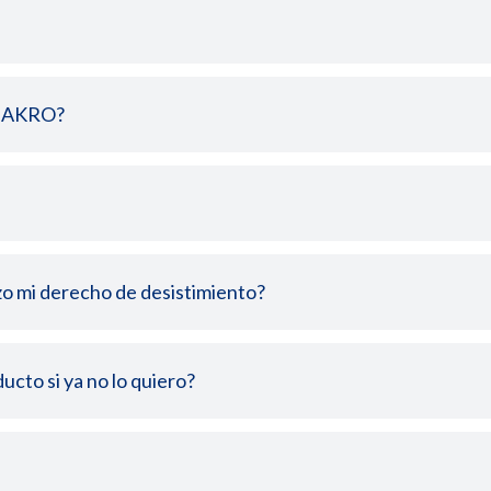
e MAKRO?
rzo mi derecho de desistimiento?
cto si ya no lo quiero?
ción de un producto, el cliente profesional dispone de 15 d